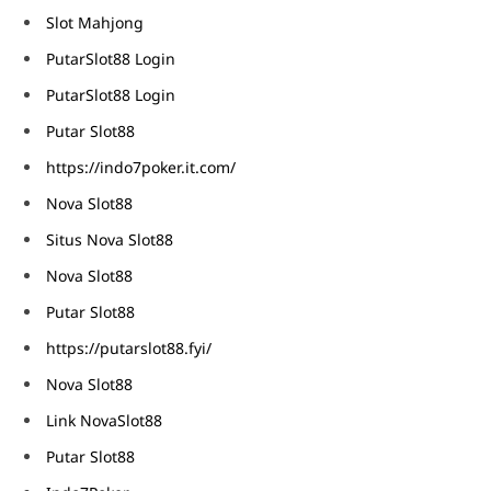
Slot Mahjong
PutarSlot88 Login
PutarSlot88 Login
Putar Slot88
https://indo7poker.it.com/
Nova Slot88
Situs Nova Slot88
Nova Slot88
Putar Slot88
https://putarslot88.fyi/
Nova Slot88
Link NovaSlot88
Putar Slot88