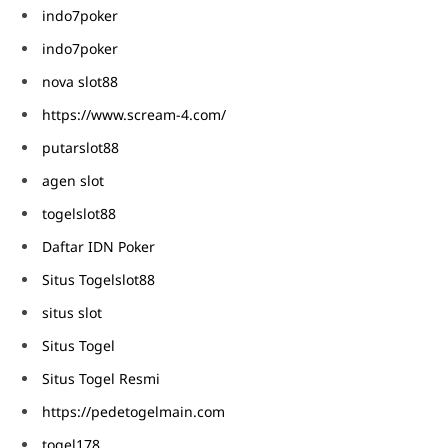
indo7poker
indo7poker
nova slot88
https://www.scream-4.com/
putarslot88
agen slot
togelslot88
Daftar IDN Poker
Situs Togelslot88
situs slot
Situs Togel
Situs Togel Resmi
https://pedetogelmain.com
togel178