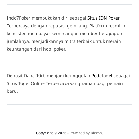
Indo7Poker membuktikan diri sebagai
Situs IDN Poker
Terpercaya dengan reputasi gemilang. Platform resmi ini
konsisten membayar kemenangan member berapapun
jumlahnya, menjadikannya mitra terbaik untuk meraih
keuntungan dari hobi poker.
Deposit Dana 10rb menjadi keunggulan
Pedetogel
sebagai
Situs Togel Online Terpercaya yang ramah bagi pemain
baru.
Copyright © 2026
- Powered by
Blogvy
.