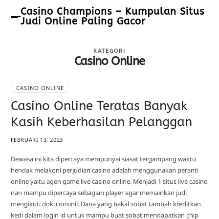
Casino Champions – Kumpulan Situs
Judi Online Paling Gacor
KATEGORI
Casino Online
CASINO ONLINE
Casino Online Teratas Banyak
Kasih Keberhasilan Pelanggan
FEBRUARI 13, 2023
Dewasa ini kita dipercaya mempunyai siasat tergampang waktu
hendak melakoni perjudian casino adalah menggunakan peranti
online yaitu agen game live casino online. Menjadi 1 situs live casino
nan mampu dipercaya sebagian player agar memainkan judi
mengikuti doku orisinil. Dana yang bakal sobat tambah kreditkan
kedi dalam login id untuk mampu buat sobat mendapatkan chip