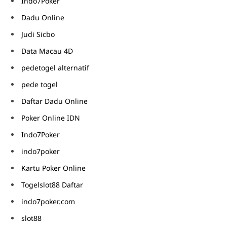
Indo7Poker
Dadu Online
Judi Sicbo
Data Macau 4D
pedetogel alternatif
pede togel
Daftar Dadu Online
Poker Online IDN
Indo7Poker
indo7poker
Kartu Poker Online
Togelslot88 Daftar
indo7poker.com
slot88