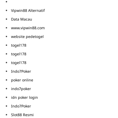
Vipwin88 Alternatif
Data Macau
www.vipwin88.com
website pedetogel
togel178
togel178
togel178
Indo7Poker
poker online
indo7poker
idn poker login
Indo7Poker
Slot88 Resmi