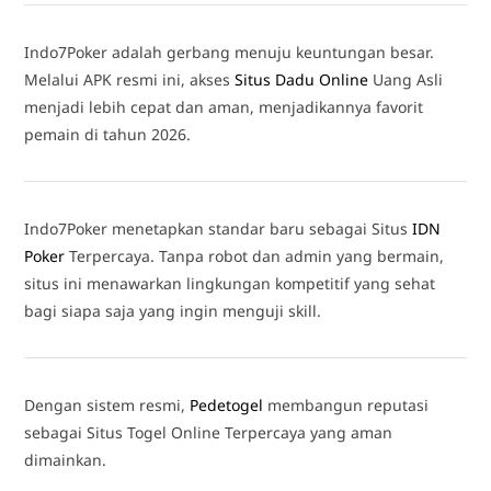
Indo7Poker adalah gerbang menuju keuntungan besar.
Melalui APK resmi ini, akses
Situs Dadu Online
Uang Asli
menjadi lebih cepat dan aman, menjadikannya favorit
pemain di tahun 2026.
Indo7Poker menetapkan standar baru sebagai Situs
IDN
Poker
Terpercaya. Tanpa robot dan admin yang bermain,
situs ini menawarkan lingkungan kompetitif yang sehat
bagi siapa saja yang ingin menguji skill.
Dengan sistem resmi,
Pedetogel
membangun reputasi
sebagai Situs Togel Online Terpercaya yang aman
dimainkan.