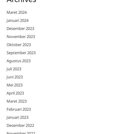
Maret 2024
Januari 2024
Desember 2023
November 2023
Oktober 2023
September 2023
Agustus 2023
Juli 2023
Juni 2023
Mei 2023
April 2023
Maret 2023
Februari 2023
Januari 2023
Desember 2022
November 2022