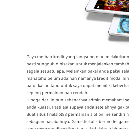
Gaya tambah kredit yang langsung mau melakukannya
pasti sungguh dibisakan untuk menjalankan tambah k
segala sesuatu apa. Melainkan bakal anda pakai se
manatahu belum ada nan namanya kredit modal hin
patut kalian tahu untuk saya dapat memiliki keber
kepeng permainan nan rendah.
Hingga dari inipun sebenarnya admin memahami ser
anda kuasai. Pasti aja supaya anda setelahnya gak 
Buat situs finalslot88 permainan slot online sendiri
sebagian nasabahnya. Game tertulis bermodel game
yang memang dipastikan tenar dari dahulu hingga ma