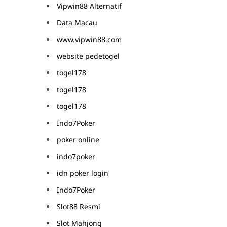
Vipwin88 Alternatif
Data Macau
www.vipwin88.com
website pedetogel
togel178
togel178
togel178
Indo7Poker
poker online
indo7poker
idn poker login
Indo7Poker
Slot88 Resmi
Slot Mahjong