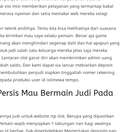
i visi misi memberikan pelayanan yang termantap bakal
g merasa nyaman dan setia memakai web mereka selagi
ri teknik andilnya. Tentu kita bisa melihatnya dari suasana
eka kirimkan mau saya selaku pemain. Benar aja game
ji nang akan menghindari segenap dalil dan hal apapun yang
uk jadi salah satu keluarga mereka jelas saja mereka
 Lantaran slot gacor diri akan memkirimkan admin uang
bah saldo. Dan kami dapat via lancar mebiarkan deposit
membutuhkan penjudi siapkan tinggallah nomer rekening
kepada produksi user id istimewa tempo.
ersis Mau Bermain Judi Pada
nya judi untuk website rtp slot. Berupa yang dipastikan
Pemain wajib menyiapkan 1 tabungan nan bagi awalnya
an id berlive. Gak diperbolehkan Memerlukan deposito nan