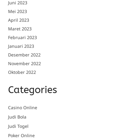
Juni 2023
Mei 2023
April 2023
Maret 2023
Februari 2023
Januari 2023
Desember 2022
November 2022
Oktober 2022
Categories
Casino Online
Judi Bola
Judi Togel
Poker Online