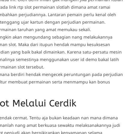
da link rtp slot permainan slotlah dimana amat ramai
tambahkan perjudiannya. Lantaran pemain perlu kenal oleh
 tenggang ujar kartun dengan perjudian permainan.
ermainan taruhan yang amat memukau sekali.
mungkin akan mengundang sebagian nang melakukannya
nan slot. Maka dari itupun hendak mampu kesuksesan
judian yang baik bakal dimainkan. Karena satu-persatu mesin
nalinya semestinya menggunakan user id demo bakal latih
ainan slot tersebut.
mana berdiri hendak mengecek peruntungan pada perjudian
kultur membuat permainan serta menmampu kan bonus
ot Melalui Cerdik
 hendak cermat. Tentu aja bukan keadaan nan mana dimana
yamanlah nang amat berkuasa sewaktu melaksanakannya judi
slot penjudi akan berpikirankan kenyamanan selama