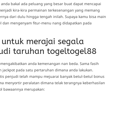
 anda bakal ada peluang yang besar buat dapat mencapai
 menjadi kira-kira permainan terkesenangan yang memang
nya dari dulu hingga tengah inilah. Supaya kamu bisa main
ogel dan mengenyam fitur-menu nang didapatkan pada
 untuk merajai segala
udi taruhan togeltogel88
k mengakibatkan anda kemenangan nan beda. Sama fasih
n jackpot pada satu pertaruhan dimana anda lakukan.
tis penjudi telah mampu mejuarai banyak betul-betul bonus
Sama menyortir peralatan dimana telak terangnya keberhasilan
bol bawaannya merupakan: