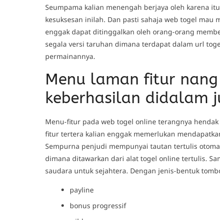
Seumpama kalian menengah berjaya oleh karena itu
kesuksesan inilah. Dan pasti sahaja web togel mau
enggak dapat ditinggalkan oleh orang-orang member
segala versi taruhan dimana terdapat dalam url t
permainannya.
Menu laman fitur nang
keberhasilan didalam j
Menu-fitur pada web togel online terangnya henda
fitur tertera kalian enggak memerlukan mendapatka
Sempurna penjudi mempunyai tautan tertulis otoma
dimana ditawarkan dari alat togel online tertulis. 
saudara untuk sejahtera. Dengan jenis-bentuk tom
payline
bonus progressif