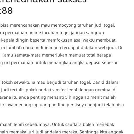
t88
agi bisa merencanakan mau memboyong taruhan judi togel.
am permainan online taruhan togel jangan sanggup
isa kepala dingin beserta memfokusan asal waktu membuat
rm tambah dana on-line mana terdapat didalam web judi. Di
at. Kamu semata-mata memerlukan memuat total berapa
g url permainan untuk menangkap angka deposit sebesar
ap tokoh sewaktu ia mau berjudi taruhan togel. Dan didalam
judi tertulis pokok anda transfer legal dengan nominal di
karena itu anda penting menanti 5 hingga 10 menit malah
percaya menangkap uang on-line persisnya penjudi telah bisa
n malah lebih sebelumnya. Untuk saudara boleh menebak
n memakai url judi andalan mereka. Sehingga kita enggak