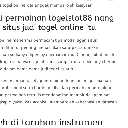
s togel online kita enggak memperoleh kejayaan.
 permainan togelslot88 nang
situs judi togel online itu
 online menerima bermacam tipe model agen situs
ara dituntut penting menaklukan satu-persatu mesin
inan sedianya dipercaya pemain incar. Dengan sobat boleh
mpin sebanyak capital sama sangat murah. Mulanya bettor
didalam game game judi togel itupun.
l kemenangan disetiap permainan togel online permainan
 profesional serta budiman disetiap permainan permainan
ipun permainan tertulis mendapatkan membludak peminat
kap diyakini kita acapkali memperoleh keberhasilan dimesin
h di taruhan instrumen