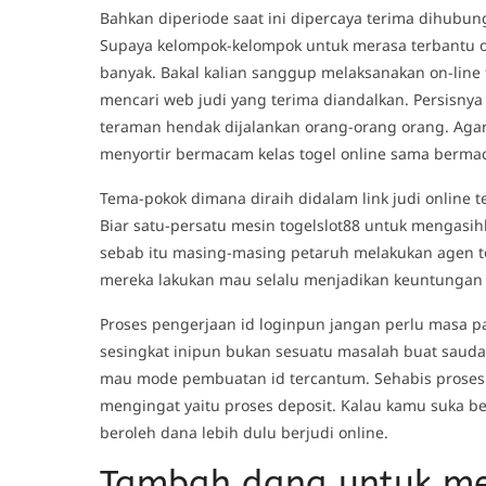
Bahkan diperiode saat ini dipercaya terima dihubung
Supaya kelompok-kelompok untuk merasa terbantu ol
banyak. Bakal kalian sanggup melaksanakan on-line t
mencari web judi yang terima diandalkan. Persisny
teraman hendak dijalankan orang-orang orang. Agar
menyortir bermacam kelas togel online sama berma
Tema-pokok dimana diraih didalam link judi online 
Biar satu-persatu mesin togelslot88 untuk mengasihk
sebab itu masing-masing petaruh melakukan agen tog
mereka lakukan mau selalu menjadikan keuntungan 
Proses pengerjaan id loginpun jangan perlu masa p
sesingkat inipun bukan sesuatu masalah buat sauda
mau mode pembuatan id tercantum. Sehabis proses p
mengingat yaitu proses deposit. Kalau kamu suka be
beroleh dana lebih dulu berjudi online.
Tambah dana untuk me