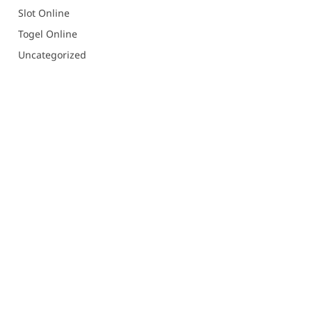
Slot Online
Togel Online
Uncategorized