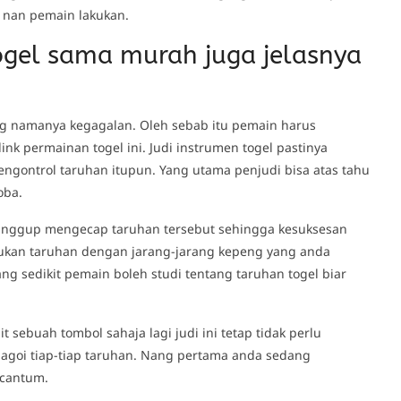
 nan pemain lakukan.
ogel sama murah juga jelasnya
g namanya kegagalan. Oleh sebab itu pemain harus
ink permainan togel ini. Judi instrumen togel pastinya
gontrol taruhan itupun. Yang utama penjudi bisa atas tahu
oba.
 sanggup mengecap taruhan tersebut sehingga kesuksesan
akukan taruhan dengan jarang-jarang kepeng yang anda
g sedikit pemain boleh studi tentang taruhan togel biar
 sebuah tombol sahaja lagi judi ini tetap tidak perlu
jagoi tiap-tiap taruhan. Nang pertama anda sedang
rcantum.