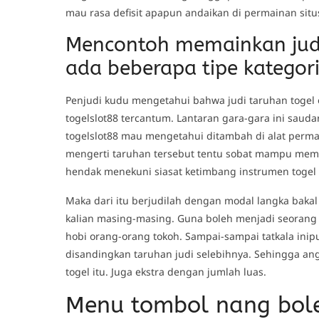
mau rasa defisit apapun andaikan di permainan situ
Mencontoh memainkan judi
ada beberapa tipe kategori 
Penjudi kudu mengetahui bahwa judi taruhan togel
togelslot88 tercantum. Lantaran gara-gara ini saud
togelslot88 mau mengetahui ditambah di alat perma
mengerti taruhan tersebut tentu sobat mampu memi
hendak menekuni siasat ketimbang instrumen togel 
Maka dari itu berjudilah dengan modal langka baka
kalian masing-masing. Guna boleh menjadi seorang
hobi orang-orang tokoh. Sampai-sampai tatkala in
disandingkan taruhan judi selebihnya. Sehingga ang
togel itu. Juga ekstra dengan jumlah luas.
Menu tombol nang bole