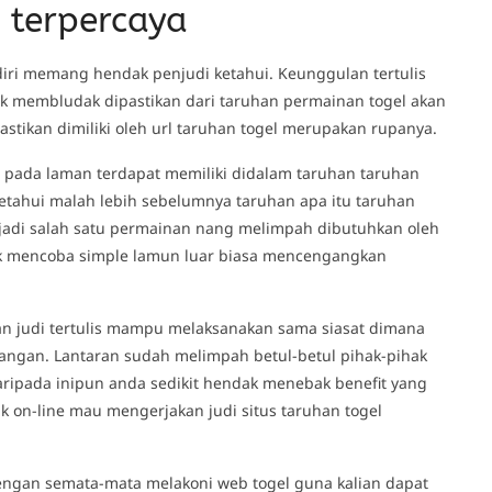
 terpercaya
diri memang hendak penjudi ketahui. Keunggulan tertulis
ok membludak dipastikan dari taruhan permainan togel akan
astikan dimiliki oleh url taruhan togel merupakan rupanya.
pada laman terdapat memiliki didalam taruhan taruhan
etahui malah lebih sebelumnya taruhan apa itu taruhan
njadi salah satu permainan nang melimpah dibutuhkan oleh
ik mencoba simple lamun luar biasa mencengangkan
an judi tertulis mampu melaksanakan sama siasat dimana
ngan. Lantaran sudah melimpah betul-betul pihak-pihak
aripada inipun anda sedikit hendak menebak benefit yang
k on-line mau mengerjakan judi situs taruhan togel
 dengan semata-mata melakoni web togel guna kalian dapat