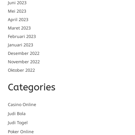
Juni 2023
Mei 2023
April 2023
Maret 2023
Februari 2023
Januari 2023
Desember 2022
November 2022
Oktober 2022
Categories
Casino Online
Judi Bola
Judi Togel
Poker Online