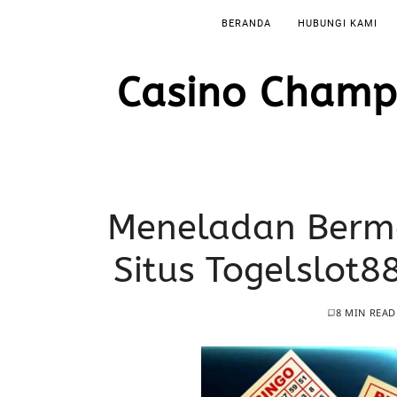
BERANDA
HUBUNGI KAMI
Casino Champi
Meneladan Berma
Situs Togelslot8
8 MIN READ