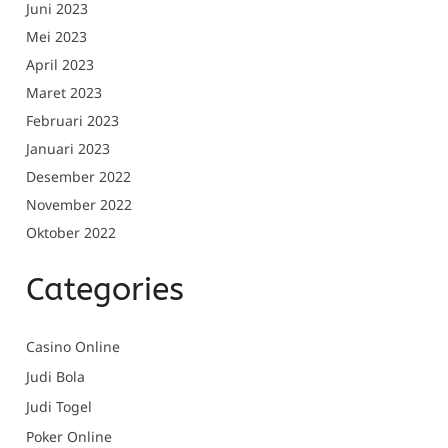
Juni 2023
Mei 2023
April 2023
Maret 2023
Februari 2023
Januari 2023
Desember 2022
November 2022
Oktober 2022
Categories
Casino Online
Judi Bola
Judi Togel
Poker Online