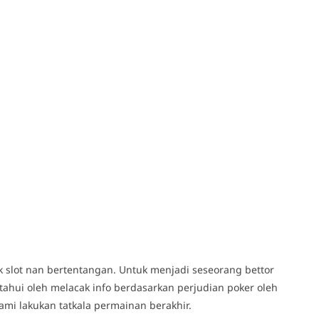
k slot nan bertentangan. Untuk menjadi seseorang bettor
tahui oleh melacak info berdasarkan perjudian poker oleh
kami lakukan tatkala permainan berakhir.