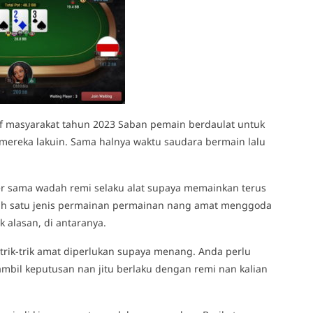
atif masyarakat tahun 2023 Saban pemain berdaulat untuk
 mereka lakuin. Sama halnya waktu saudara bermain lalu
er sama wadah remi selaku alat supaya memainkan terus
alah satu jenis permainan permainan nang amat menggoda
 alasan, di antaranya.
n trik-trik amat diperlukan supaya menang. Anda perlu
bil keputusan nan jitu berlaku dengan remi nan kalian